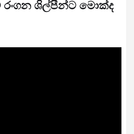
 රංගන ශිල්පීන්ට මොක්ද