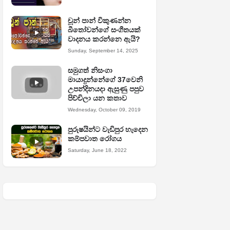
චූන් පාන් විකුණන්න
බීතෝවන්ගේ සංගීතයක්
වාදනය කරන්නෙ ඇයි?
Sunday, September 14, 2025
සමුගත් නිසංගා
මායාදුන්නේගේ 37වෙනි
උපන්දිනයදා ඇසුණු පපුව
පිච්චිලා යන කතාව
Wednesday, October 09, 2019
පුරුෂයින්ට වැඩිපුර හැදෙන
කම්පවාත රෝගය
Saturday, June 18, 2022