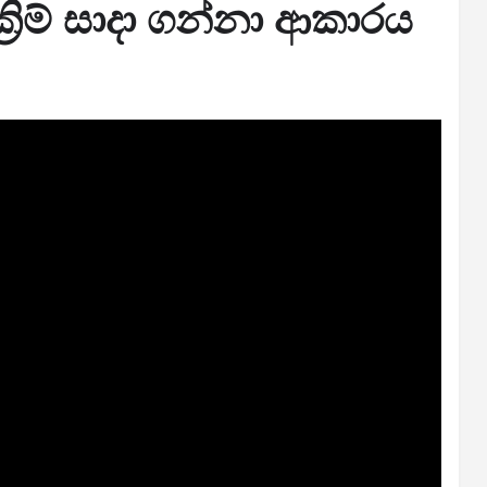
්‍රිම් සාදා ගන්නා ආකාරය