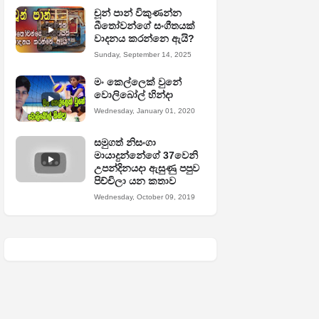
චූන් පාන් විකුණන්න
බීතෝවන්ගේ සංගීතයක්
වාදනය කරන්නෙ ඇයි?
Sunday, September 14, 2025
මං කෙල්ලෙක් වුනේ
වොලිබෝල් හින්දා
Wednesday, January 01, 2020
සමුගත් නිසංගා
මායාදුන්නේගේ 37වෙනි
උපන්දිනයදා ඇසුණු පපුව
පිච්චිලා යන කතාව
Wednesday, October 09, 2019